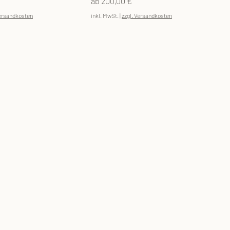
Sale-Preis
ab
200,00 €
Versandkosten
inkl. MwSt.
|
zzgl. Versandkosten