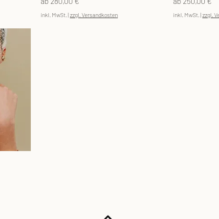
Sale-Preis
Sale-Preis
ab
280,00 €
ab
250,00 €
inkl. MwSt.
|
zzgl. Versandkosten
inkl. MwSt.
|
zzgl. 