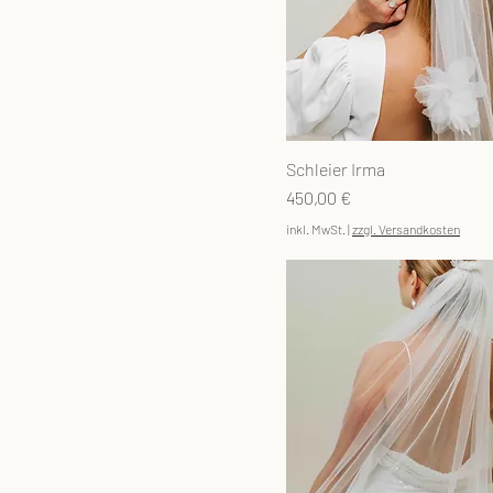
kurz
mit Schleppe
Schleier Irma
Preis
450,00 €
inkl. MwSt.
|
zzgl. Versandkosten