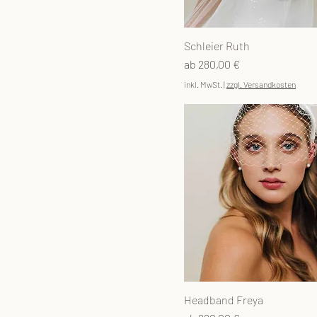
Schleier Ruth
Sale-Preis
ab
280,00 €
inkl. MwSt.
|
zzgl. Versandkosten
Headband Freya