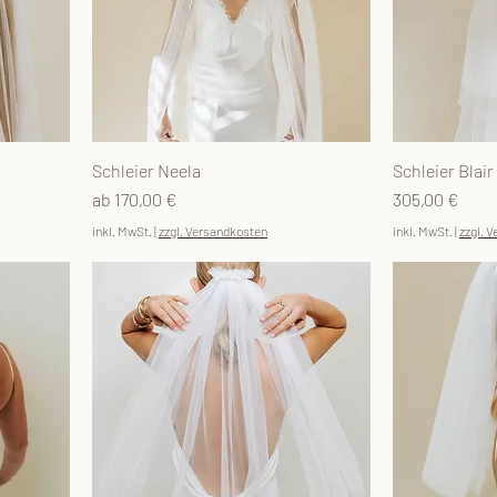
Schleier Neela
Schleier Blair
Sale-Preis
Preis
ab
170,00 €
305,00 €
inkl. MwSt.
|
zzgl. Versandkosten
inkl. MwSt.
|
zzgl. 