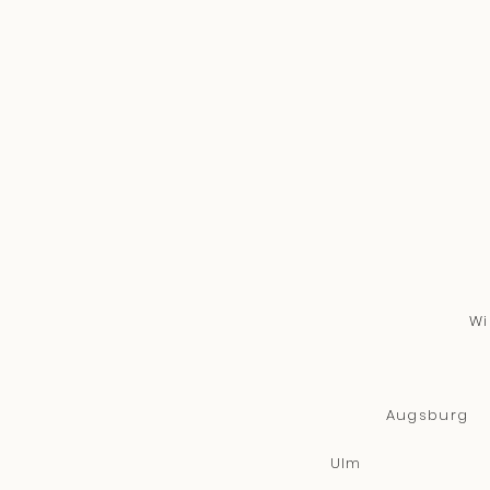
Wi
Augsburg
Ulm