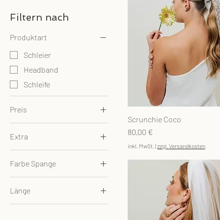
Filtern nach
Produktart
Schleier
Headband
Schleife
Preis
Scrunchie Coco
Preis
80,00 €
Extra
80 €
450 €
inkl. MwSt.
|
zzgl. Versandkosten
Mit Birdcage
Farbe Spange
Ohne Birdcage
gold
Länge
schwarz
bodenlang
silber