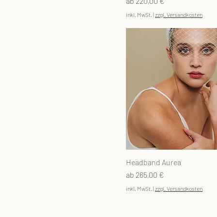
Sale-Preis
ab
220,00 €
inkl. MwSt.
|
zzgl. Versandkosten
Headband Aurea
Sale-Preis
ab
265,00 €
inkl. MwSt.
|
zzgl. Versandkosten