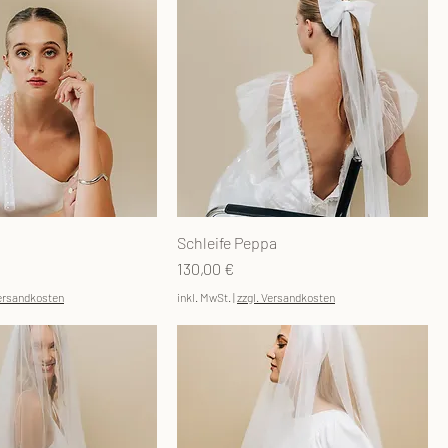
Schleife Peppa
Preis
130,00 €
Versandkosten
inkl. MwSt.
|
zzgl. Versandkosten