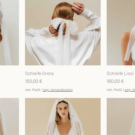
Schleife Greta
Schleife Lissi
Preis
Preis
150,00 €
160,00 €
inkl. MwSt.
|
zzgl. Versandkosten
inkl. MwSt.
|
zzgl. 